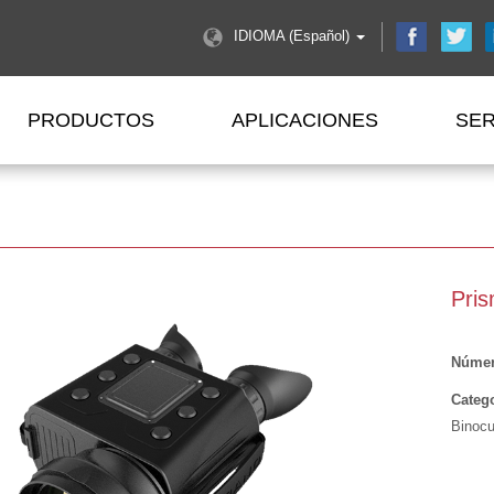
IDIOMA (Español)
PRODUCTOS
APLICACIONES
SER
Pris
Númer
Catego
Binocu