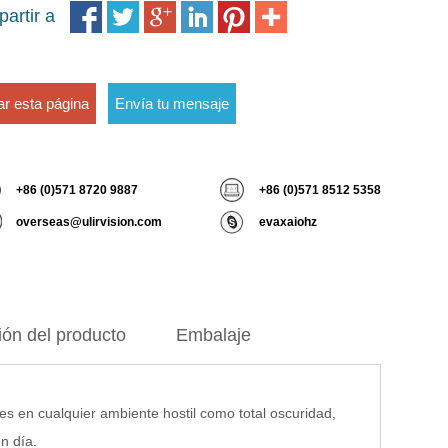
partir a
ar esta página
Envía tu mensaje
+86 (0)571 8720 9887
+86 (0)571 8512 5358
overseas@ulirvision.com
evaxaiohz
ión del producto
Embalaje
s en cualquier ambiente hostil como total oscuridad,
en día.