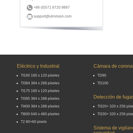
+86 (0)571 8720 9887
support@ulirvision.com
Eléctrico y Industrial
Cámara de coron
TI160 160 x 120 píxeles
TD90
TI384 384 x 288 píxeles
TD100
TI175 160 x 120 píxeles
Detección de fuga
TI395 384 x 288 píxeles
TI400 384 x 288 píxeles
TI320+ 320 x 256 píx
TI600 640 x 480 píxeles
TI330+ 320 x 256 píx
T2 80×60 pixels
Sistema de vigilan
seguridad