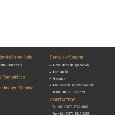
de visión vehículo
Servicio y Soporte
 384×288 pixels
Consultoría de aplicación
Formación
 Termofráfico
Garantía
Encuesta de satisfacción del
de Imagen Térmica
cliente de ULIRVISION
CONTACTOS
Tel:+86 (0)571 8720 9887
Fax:+86 (0)571 8512 5358