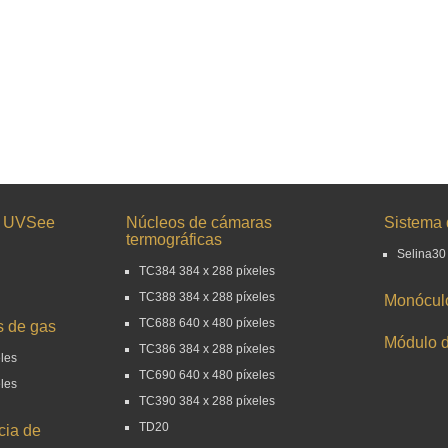
a UVSee
Núcleos de cámaras
Sistema 
termográficas
Selina30
TC384 384 x 288 píxeles
TC388 384 x 288 píxeles
Monóculo
TC688 640 x 480 píxeles
s de gas
Módulo 
TC386 384 x 288 píxeles
eles
TC690 640 x 480 píxeles
eles
TC390 384 x 288 píxeles
TD20
cia de