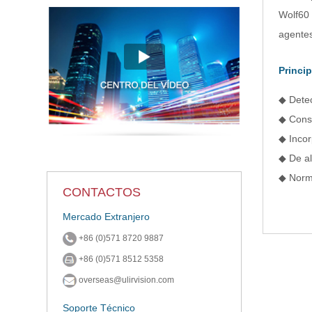
Wolf60 
agentes
Princip
◆ Dete
◆ Cons
◆ Incor
◆ De al
◆ Norm
CONTACTOS
Mercado Extranjero
+86 (0)571 8720 9887
+86 (0)571 8512 5358
overseas@ulirvision.com
Soporte Técnico