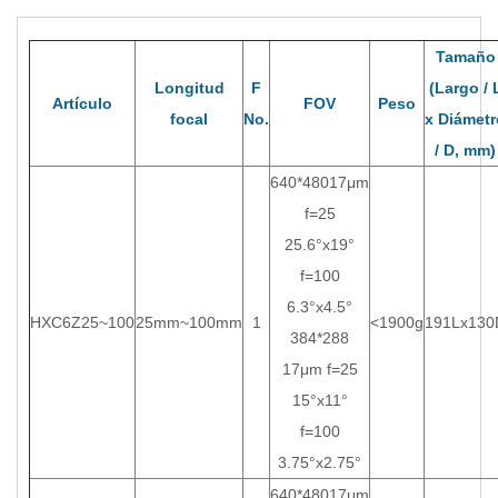
Tamaño
Longitud
F
(Largo / 
Artículo
FOV
Peso
focal
No.
x Diámet
/ D, mm)
640*48017μm
f=25
25.6°x19°
f=100
6.3°x4.5°
HXC6Z25~100
25mm~100mm
1
<1900g
191Lx130
384*288
17μm f=25
15°x11°
f=100
3.75°x2.75°
640*48017μm