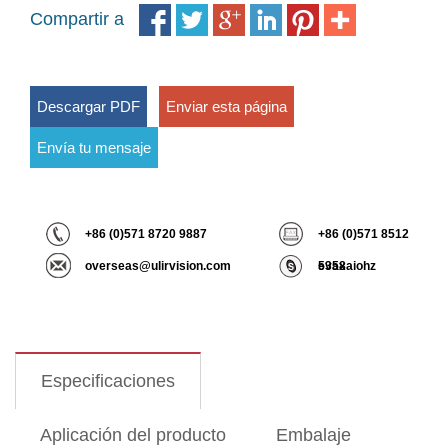
Compartir a
Descargar PDF
Enviar esta página
Envía tu mensaje
+86 (0)571 8720 9887
+86 (0)571 8512
overseas@ulirvision.com
5358
evaxaiohz
Especificaciones
Aplicación del producto
Embalaje