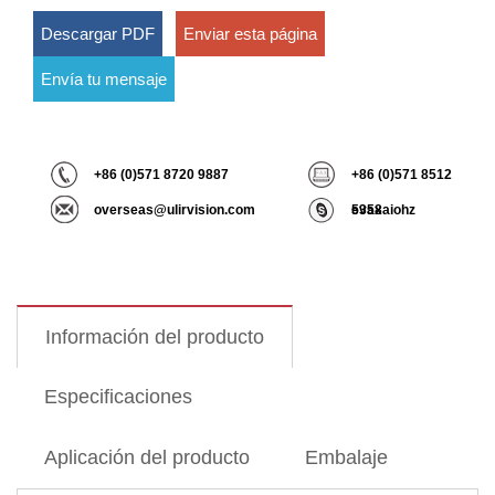
Descargar PDF
Enviar esta página
Envía tu mensaje
+86 (0)571 8720 9887
+86 (0)571 8512
overseas@ulirvision.com
5358
evaxaiohz
Información del producto
Especificaciones
Aplicación del producto
Embalaje