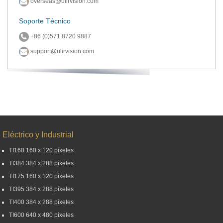
overseas@ulirvision.com
Soporte Técnico
+86 (0)571 8720 9887
support@ulirvision.com
Eléctrico y Industrial
TI160 160 x 120 píxeles
TI384 384 x 288 píxeles
TI175 160 x 120 píxeles
TI395 384 x 288 píxeles
TI400 384 x 288 píxeles
TI600 640 x 480 píxeles