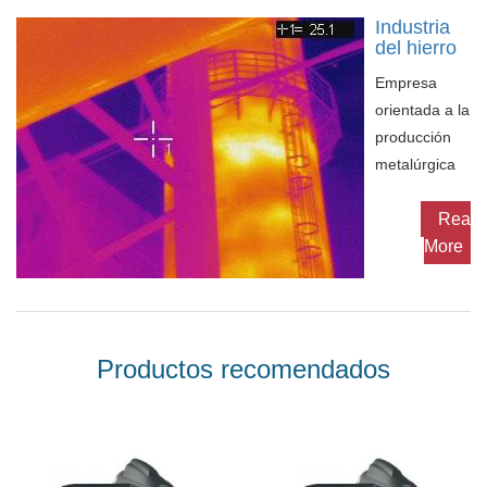
Industria
del hierro
Empresa
orientada a la
producción
metalúrgica
tiene una
estrecha
Read
relación con la
More
temperatura,
sobre todo las
instalaciones
de la empresa.
Productos recomendados
Cualquier mal
funcionamiento
de las
instalaciones,