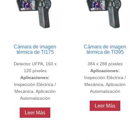
no sólo dará
lugar a
enormes
pérdidas
económicas,
sino también
Cámara de imagen
Cámara de imagen
causar dolor
térmica de TI175
térmica de TI395
humano.
Detector UFPA, 160 x
384 x 288 píxeles
120 píxeles
Aplicaciones:
Aplicaciones:
Inspección Eléctrica /
Inspección Eléctrica /
Mecánica, Aplicación
Mecánica, Aplicación
Automatización
Automatización
Leer Más
Leer Más